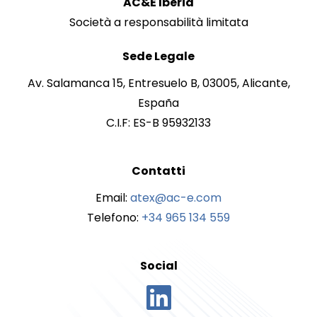
AC&E Iberia
Società a responsabilità limitata
Sede Legale
Av. Salamanca 15, Entresuelo B, 03005, Alicante,
España
C.I.F: ES-B 95932133
Contatti
Email:
atex@ac-e.com
Telefono:
+34 965 134 559
Social